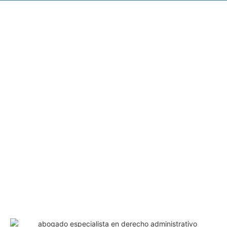
ABOGADO DE DERECHO
ADMINISTRATIVO EN
TARRAGONA | J.L. MARTÍN
ABOGADOS