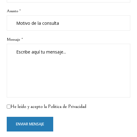
Asunto *
Mensaje *
He leído y acepto la
Política de Privacidad
Por
favor,
deja
este
campo
vacío.